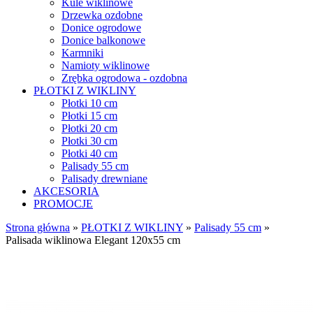
Kule wiklinowe
Drzewka ozdobne
Donice ogrodowe
Donice balkonowe
Karmniki
Namioty wiklinowe
Zrębka ogrodowa - ozdobna
PŁOTKI Z WIKLINY
Płotki 10 cm
Płotki 15 cm
Płotki 20 cm
Płotki 30 cm
Płotki 40 cm
Palisady 55 cm
Palisady drewniane
AKCESORIA
PROMOCJE
Strona główna
»
PŁOTKI Z WIKLINY
»
Palisady 55 cm
»
Palisada wiklinowa Elegant 120x55 cm