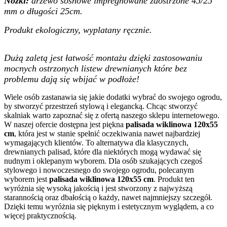
Nóżki:
drzewo sosnowe impregnowane zaostrzone 45/25
mm
o długości 25cm.
Produkt ekologiczny, wyplatany ręcznie.
Dużą zaletą jest łatwość montażu dzięki zastosowaniu
mocnych ostrzonych listew drewnianych które bez
problemu dają się wbijać w podłoże!
Wiele osób zastanawia się jakie dodatki wybrać do swojego ogrodu,
by stworzyć przestrzeń stylową i elegancką. Chcąc stworzyć
skalniak warto zapoznać się z ofertą naszego sklepu internetowego.
W naszej ofercie dostępna jest piękna
palisada wiklinowa 120x55
cm
, która jest w stanie spełnić oczekiwania nawet najbardziej
wymagających klientów. To alternatywa dla klasycznych,
drewnianych palisad, które dla niektórych mogą wydawać się
nudnym i oklepanym wyborem. Dla osób szukających czegoś
stylowego i nowoczesnego do swojego ogrodu, polecanym
wyborem jest
palisada wiklinowa 120x55 cm
. Produkt ten
wyróżnia się wysoką jakością i jest stworzony z najwyższą
starannością oraz dbałością o każdy, nawet najmniejszy szczegół.
Dzięki temu wyróżnia się pięknym i estetycznym wyglądem, a co
więcej praktycznością.