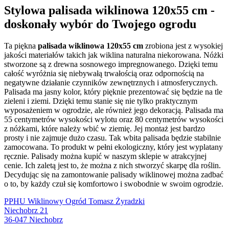
Stylowa palisada wiklinowa 120x55 cm -
doskonały wybór do Twojego ogrodu
Ta piękna
palisada wiklinowa 120x55 cm
zrobiona jest z wysokiej
jakości materiałów takich jak wiklina naturalna niekorowana. Nóżki
stworzone są z drewna sosnowego impregnowanego. Dzięki temu
całość wyróżnia się niebywałą trwałością oraz odpornością na
negatywne działanie czynników zewnętrznych i atmosferycznych.
Palisada ma jasny kolor, który pięknie prezentować się będzie na tle
zieleni i ziemi. Dzięki temu stanie się nie tylko praktycznym
wyposażeniem w ogrodzie, ale również jego dekoracją. Palisada ma
55 centymetrów wysokości wylotu oraz 80 centymetrów wysokości
z nóżkami, które należy wbić w ziemię. Jej montaż jest bardzo
prosty i nie zajmuje dużo czasu. Tak wbita palisada będzie stabilnie
zamocowana. To produkt w pełni ekologiczny, który jest wyplatany
ręcznie. Palisady można kupić w naszym sklepie w atrakcyjnej
cenie. Ich zaletą jest to, że można z nich stworzyć skarpę dla roślin.
Decydując się na zamontowanie palisady wiklinowej można zadbać
o to, by każdy czuł się komfortowo i swobodnie w swoim ogrodzie.
PPHU Wiklinowy Ogród Tomasz Żyradzki
Niechobrz 21
36-047
Niechobrz