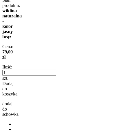
Stan
produktu:
wiklina
naturalna
-
kolor
jasny
brąz
Cena:
79,00
zł
Ilość:
szt.
Dodaj
do
koszyka
dodaj
do
schowka