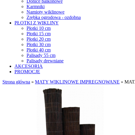
Donice balkonowe
Karmniki
Namioty wiklinowe
Zrębka ogrodowa - ozdobna
PŁOTKI Z WIKLINY
Płotki 10 cm
Płotki 15 cm
Płotki 20 cm
Płotki 30 cm
Płotki 40 cm
Palisady 55 cm
Palisady drewniane
AKCESORIA
PROMOCJE
Strona główna
»
MATY WIKLINOWE IMPREGNOWANE
»
MAT