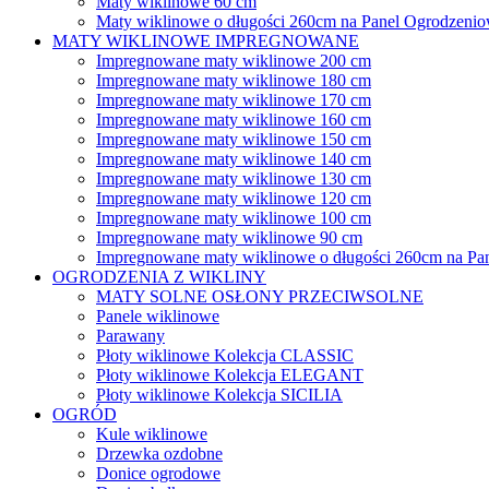
Maty wiklinowe 60 cm
Maty wiklinowe o długości 260cm na Panel Ogrodzeni
MATY WIKLINOWE IMPREGNOWANE
Impregnowane maty wiklinowe 200 cm
Impregnowane maty wiklinowe 180 cm
Impregnowane maty wiklinowe 170 cm
Impregnowane maty wiklinowe 160 cm
Impregnowane maty wiklinowe 150 cm
Impregnowane maty wiklinowe 140 cm
Impregnowane maty wiklinowe 130 cm
Impregnowane maty wiklinowe 120 cm
Impregnowane maty wiklinowe 100 cm
Impregnowane maty wiklinowe 90 cm
Impregnowane maty wiklinowe o długości 260cm na Pa
OGRODZENIA Z WIKLINY
MATY SOLNE OSŁONY PRZECIWSOLNE
Panele wiklinowe
Parawany
Płoty wiklinowe Kolekcja CLASSIC
Płoty wiklinowe Kolekcja ELEGANT
Płoty wiklinowe Kolekcja SICILIA
OGRÓD
Kule wiklinowe
Drzewka ozdobne
Donice ogrodowe